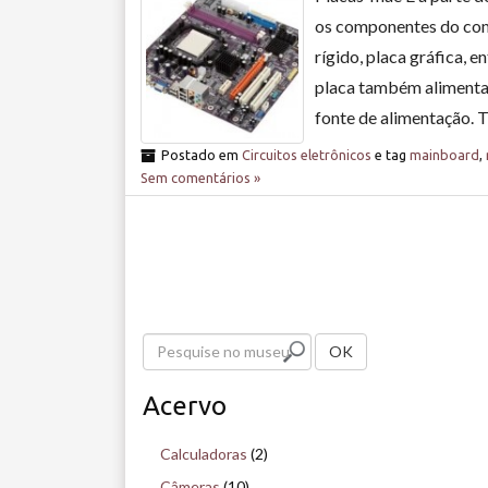
os componentes do com
rígido, placa gráfica, e
placa também alimenta 
fonte de alimentação. 
Postado em
Circuitos eletrônicos
e tag
mainboard
,
Sem comentários »
P
OK
e
Acervo
s
q
Calculadoras
(2)
u
Câmeras
(10)