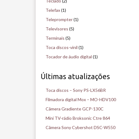
Teclado
(2)
Telefax
(1)
Teleprompter
(1)
Televisores
(5)
Terminais
(5)
Toca discos-vinil
(1)
Tocador de áudio digital
(1)
Últimas atualizações
Toca discos – Sony PS-LX56BR
Filmadora digital Mox – MO-HDV100
Câmera Gradiente GCP-130C
Mini TV-rádio Broksonic Ctre 864
Câmera Sony Cybershot DSC-W550