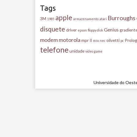
Tags
apple
Burroughs
3M
1985
armazenamento
atari
disquete
Genius
driver
gradient
epson
floppy disk
modem
motorola
mpr II
olivetti
Prolog
msx
nec
pc
telefone
unidade
video game
Universidade do Oeste