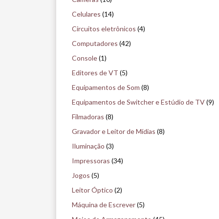
i
Celulares
(14)
s
Circuitos eletrônicos
(4)
e
Computadores
(42)
n
Console
(1)
o
Editores de VT
(5)
m
Equipamentos de Som
(8)
u
Equipamentos de Switcher e Estúdio de TV
(9)
s
Filmadoras
(8)
e
Gravador e Leitor de Mídias
(8)
u
Iluminação
(3)
Impressoras
(34)
Jogos
(5)
Leitor Óptico
(2)
Máquina de Escrever
(5)