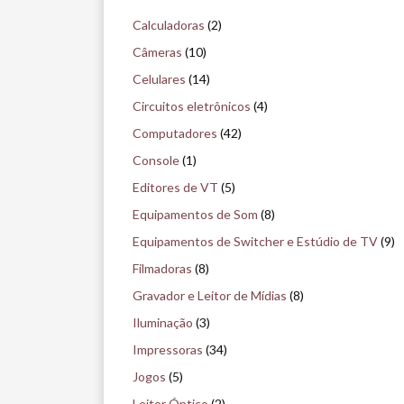
q
Calculadoras
(2)
u
Câmeras
(10)
i
Celulares
(14)
s
Circuitos eletrônicos
(4)
e
Computadores
(42)
n
Console
(1)
o
Editores de VT
(5)
m
Equipamentos de Som
(8)
u
Equipamentos de Switcher e Estúdio de TV
(9)
s
Filmadoras
(8)
e
Gravador e Leitor de Mídias
(8)
u
Iluminação
(3)
Impressoras
(34)
Jogos
(5)
Leitor Óptico
(2)