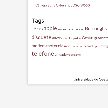
Câmera Sony Cybershot DSC-W550
Tags
apple
Burroughs
3M
1985
armazenamento
atari
disquete
Genius
driver
gradient
epson
floppy disk
modem
motorola
mpr II
olivetti
Prolog
msx
nec
pc
telefone
unidade
video game
Universidade do Oeste