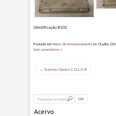
Identificação:#102
Postado em
Meios de Armazenamento
no
19 julho 201
Sem comentários »
← Scanner Genius C.O.L.O.R
P
OK
e
Acervo
s