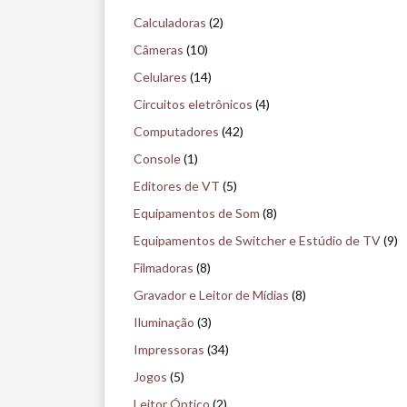
q
Calculadoras
(2)
u
Câmeras
(10)
i
Celulares
(14)
s
Circuitos eletrônicos
(4)
e
Computadores
(42)
n
Console
(1)
o
Editores de VT
(5)
m
Equipamentos de Som
(8)
u
Equipamentos de Switcher e Estúdio de TV
(9)
s
Filmadoras
(8)
e
Gravador e Leitor de Mídias
(8)
u
Iluminação
(3)
Impressoras
(34)
Jogos
(5)
Leitor Óptico
(2)