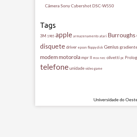
Câmera Sony Cybershot DSC-W550
Tags
apple
Burroughs
3M
1985
armazenamento
atari
disquete
Genius
driver
gradient
epson
floppy disk
modem
motorola
mpr II
olivetti
Prolog
msx
nec
pc
telefone
unidade
video game
Universidade do Oeste