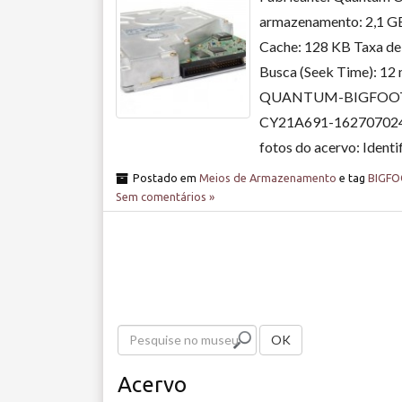
armazenamento: 2,1 GB
Cache: 128 KB Taxa de
Busca (Seek Time): 1
QUANTUM-BIGFOOT-
CY21A691-1627070242
fotos do acervo: Ident
Postado em
Meios de Armazenamento
e tag
BIGF
Sem comentários »
P
OK
e
Acervo
s