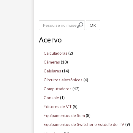
P
OK
e
Acervo
s
q
Calculadoras
(2)
u
Câmeras
(10)
i
Celulares
(14)
s
Circuitos eletrônicos
(4)
e
Computadores
(42)
n
Console
(1)
o
Editores de VT
(5)
m
Equipamentos de Som
(8)
u
Equipamentos de Switcher e Estúdio de TV
(9)
s