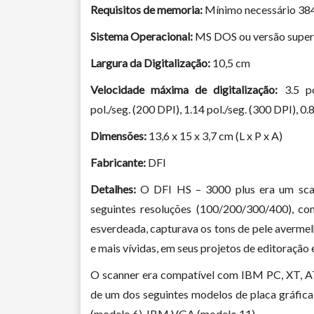
Requisitos de memoria:
Mínimo necessário 384
Sistema Operacional:
MS DOS ou versão superi
Largura da Digitalização:
10,5 cm
Velocidade máxima de digitalização:
3.5 po
pol./seg. (200 DPI), 1.14 pol./seg. (300 DPI), 0.
Dimensões:
13,6 x 15 x 3,7 cm (L x P x A)
Fabricante:
DFI
Detalhes:
O DFI HS – 3000 plus era um scan
seguintes resoluções (100/200/300/400), co
esverdeada, capturava os tons de pele avermel
e mais vívidas, em seus projetos de editoração 
O scanner era compatível com IBM PC, XT, AT
de um dos seguintes modelos de placa gráf
(modelo 6), IBM VGA (modelo 11).