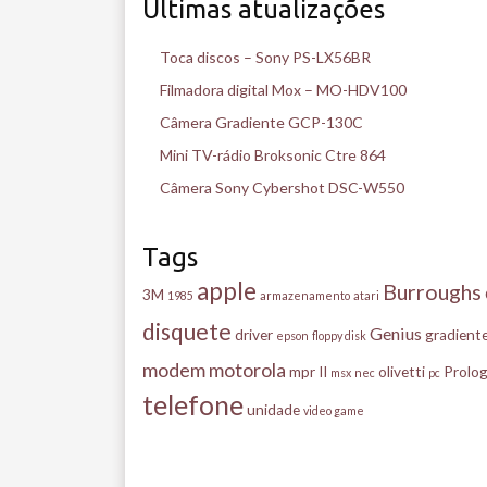
Últimas atualizações
Toca discos – Sony PS-LX56BR
Filmadora digital Mox – MO-HDV100
Câmera Gradiente GCP-130C
Mini TV-rádio Broksonic Ctre 864
Câmera Sony Cybershot DSC-W550
Tags
apple
Burroughs
3M
1985
armazenamento
atari
disquete
Genius
driver
gradient
epson
floppy disk
modem
motorola
mpr II
olivetti
Prolog
msx
nec
pc
telefone
unidade
video game