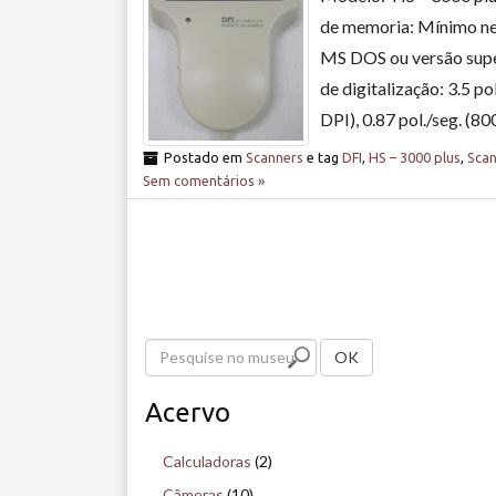
de memoria: Mínimo ne
MS DOS ou versão super
de digitalização: 3.5 po
DPI), 0.87 pol./seg. (8
Postado em
Scanners
e tag
DFI
,
HS – 3000 plus
,
Scan
Sem comentários »
P
OK
e
Acervo
s
q
Calculadoras
(2)
u
Câmeras
(10)