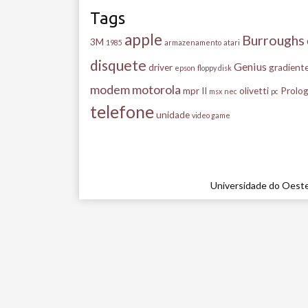
Tags
apple
Burroughs
3M
1985
armazenamento
atari
disquete
Genius
driver
gradient
epson
floppy disk
modem
motorola
mpr II
olivetti
Prolog
msx
nec
pc
telefone
unidade
video game
Universidade do Oeste