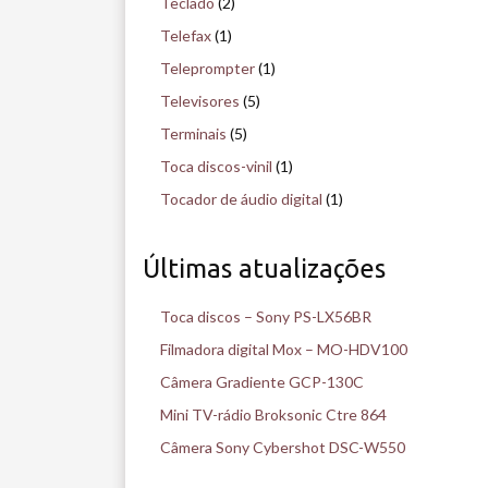
Teclado
(2)
Telefax
(1)
Teleprompter
(1)
Televisores
(5)
Terminais
(5)
Toca discos-vinil
(1)
Tocador de áudio digital
(1)
Últimas atualizações
Toca discos – Sony PS-LX56BR
Filmadora digital Mox – MO-HDV100
Câmera Gradiente GCP-130C
Mini TV-rádio Broksonic Ctre 864
Câmera Sony Cybershot DSC-W550