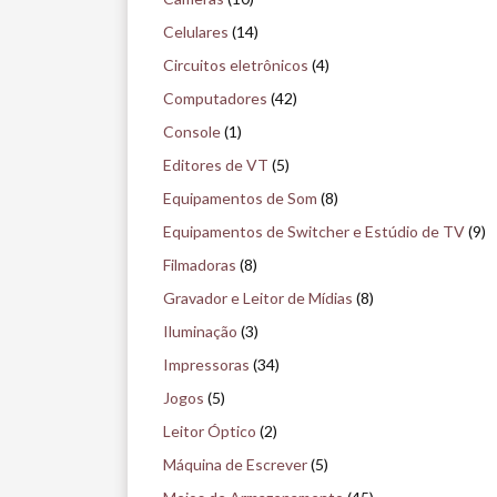
i
Celulares
(14)
s
Circuitos eletrônicos
(4)
e
Computadores
(42)
n
Console
(1)
o
Editores de VT
(5)
m
Equipamentos de Som
(8)
u
Equipamentos de Switcher e Estúdio de TV
(9)
s
Filmadoras
(8)
e
Gravador e Leitor de Mídias
(8)
u
Iluminação
(3)
Impressoras
(34)
Jogos
(5)
Leitor Óptico
(2)
Máquina de Escrever
(5)