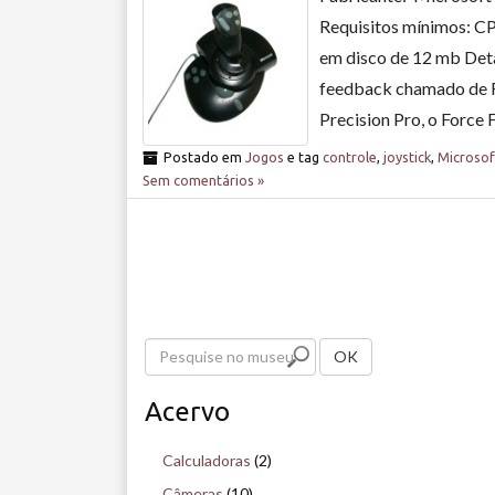
Requisitos mínimos: C
em disco de 12 mb Deta
feedback chamado de F
Precision Pro, o Force 
Postado em
Jogos
e tag
controle
,
joystick
,
Microsof
Sem comentários »
P
OK
e
Acervo
s
q
Calculadoras
(2)
u
Câmeras
(10)