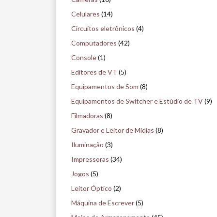
i
Celulares
(14)
s
Circuitos eletrônicos
(4)
e
Computadores
(42)
n
Console
(1)
o
Editores de VT
(5)
m
Equipamentos de Som
(8)
u
Equipamentos de Switcher e Estúdio de TV
(9)
s
Filmadoras
(8)
e
Gravador e Leitor de Mídias
(8)
u
Iluminação
(3)
Impressoras
(34)
Jogos
(5)
Leitor Óptico
(2)
Máquina de Escrever
(5)