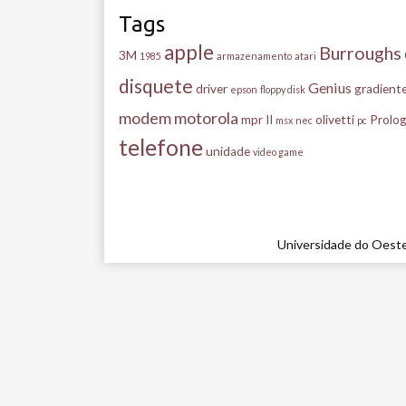
Tags
apple
Burroughs
3M
1985
armazenamento
atari
disquete
Genius
driver
gradient
epson
floppy disk
modem
motorola
mpr II
olivetti
Prolog
msx
nec
pc
telefone
unidade
video game
Universidade do Oeste