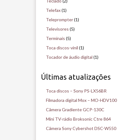
Teclado
(2)
Telefax
(1)
Teleprompter
(1)
Televisores
(5)
Terminais
(5)
Toca discos-vinil
(1)
Tocador de áudio digital
(1)
Últimas atualizações
Toca discos – Sony PS-LX56BR
Filmadora digital Mox – MO-HDV100
Câmera Gradiente GCP-130C
Mini TV-rádio Broksonic Ctre 864
Câmera Sony Cybershot DSC-W550