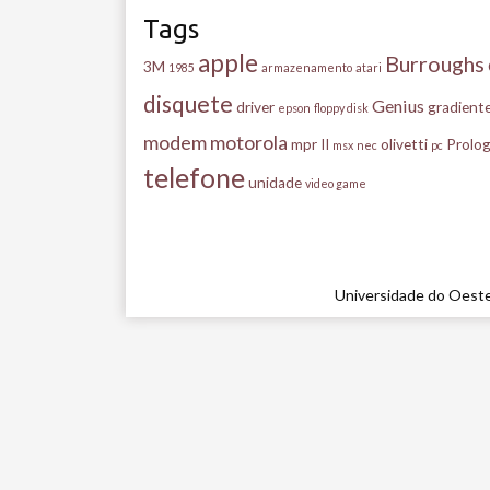
Tags
apple
Burroughs
3M
1985
armazenamento
atari
disquete
Genius
driver
gradient
epson
floppy disk
modem
motorola
mpr II
olivetti
Prolog
msx
nec
pc
telefone
unidade
video game
Universidade do Oeste