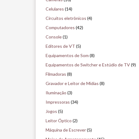
i
Celulares
(14)
s
Circuitos eletrônicos
(4)
e
Computadores
(42)
n
Console
(1)
o
Editores de VT
(5)
m
Equipamentos de Som
(8)
u
Equipamentos de Switcher e Estúdio de TV
(9)
s
Filmadoras
(8)
e
Gravador e Leitor de Mídias
(8)
u
Iluminação
(3)
Impressoras
(34)
Jogos
(5)
Leitor Óptico
(2)
Máquina de Escrever
(5)