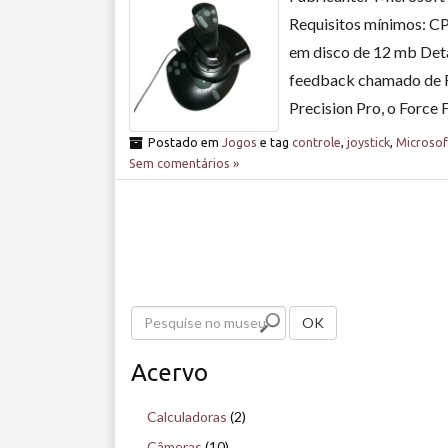
Requisitos mínimos: C
em disco de 12 mb Deta
feedback chamado de F
Precision Pro, o Force 
Postado em
Jogos
e tag
controle
,
joystick
,
Microsof
Sem comentários »
P
OK
e
Acervo
s
q
Calculadoras
(2)
u
Câmeras
(10)