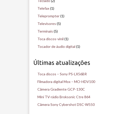
Teclado
(2)
Telefax
(1)
Teleprompter
(1)
Televisores
(5)
Terminais
(5)
Toca discos-vinil
(1)
Tocador de áudio digital
(1)
Últimas atualizações
Toca discos – Sony PS-LX56BR
Filmadora digital Mox – MO-HDV100
Câmera Gradiente GCP-130C
Mini TV-rádio Broksonic Ctre 864
Câmera Sony Cybershot DSC-W550