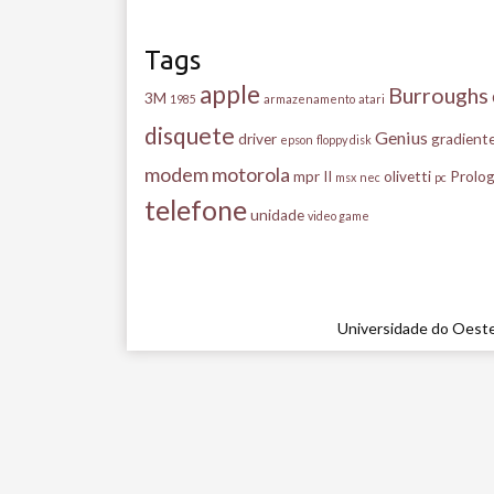
Tags
apple
Burroughs
3M
1985
armazenamento
atari
disquete
Genius
driver
gradient
epson
floppy disk
modem
motorola
mpr II
olivetti
Prolog
msx
nec
pc
telefone
unidade
video game
Universidade do Oeste