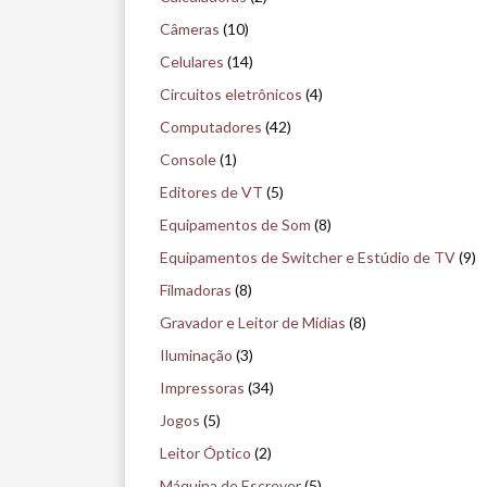
u
Câmeras
(10)
i
Celulares
(14)
s
Circuitos eletrônicos
(4)
e
Computadores
(42)
n
Console
(1)
o
Editores de VT
(5)
m
Equipamentos de Som
(8)
u
Equipamentos de Switcher e Estúdio de TV
(9)
s
Filmadoras
(8)
e
Gravador e Leitor de Mídias
(8)
u
Iluminação
(3)
Impressoras
(34)
Jogos
(5)
Leitor Óptico
(2)
Máquina de Escrever
(5)