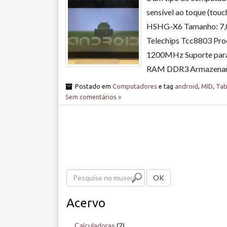
sensível ao toque (touc
HSHG-X6 Tamanho: 7,0
Telechips Tcc8803 Pro
1200MHz Suporte para
RAM DDR3 Armazenam
Postado em
Computadores
e tag
android
,
MID
,
Tab
Sem comentários »
P
OK
e
Acervo
s
q
Calculadoras
(2)