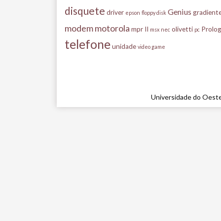
disquete
Genius
driver
gradient
epson
floppy disk
modem
motorola
mpr II
olivetti
Prolog
msx
nec
pc
telefone
unidade
video game
Universidade do Oeste