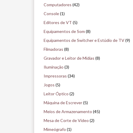
e
Computadores
(42)
n
Console
(1)
o
Editores de VT
(5)
m
Equipamentos de Som
(8)
u
Equipamentos de Switcher e Estúdio de TV
(9)
s
Filmadoras
(8)
e
Gravador e Leitor de Mídias
(8)
u
Iluminação
(3)
Impressoras
(34)
Jogos
(5)
Leitor Óptico
(2)
Máquina de Escrever
(5)
Meios de Armazenamento
(45)
Mesa de Corte de Vídeo
(2)
Mimeógrafo
(1)