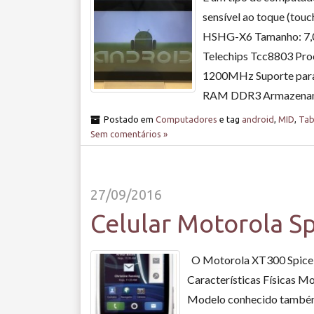
sensível ao toque (touc
HSHG-X6 Tamanho: 7,0
Telechips Tcc8803 Pro
1200MHz Suporte para
RAM DDR3 Armazenam
Postado em
Computadores
e tag
android
,
MID
,
Tab
Sem comentários »
27/09/2016
Celular Motorola S
O Motorola XT300 Spice é
Características Físicas 
Modelo conhecido também