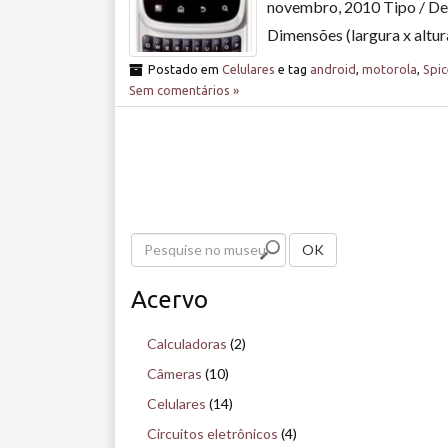
novembro, 2010 Tipo / Des
Dimensões (largura x altur
Postado em
Celulares
e tag
android
,
motorola
,
Spi
Sem comentários »
P
OK
e
Acervo
s
q
Calculadoras
(2)
u
Câmeras
(10)
i
Celulares
(14)
s
Circuitos eletrônicos
(4)