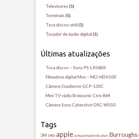
Televisores
(5)
Terminais
(5)
Toca discos-vinil
(1)
Tocador de áudio digital
(1)
Últimas atualizações
Toca discos – Sony PS-LX56BR
Filmadora digital Mox – MO-HDV100
Câmera Gradiente GCP-130C
Mini TV-rádio Broksonic Ctre 864
Câmera Sony Cybershot DSC-W550
Tags
apple
Burroughs
3M
1985
armazenamento
atari