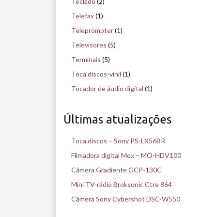
Teclado
(2)
Telefax
(1)
Teleprompter
(1)
Televisores
(5)
Terminais
(5)
Toca discos-vinil
(1)
Tocador de áudio digital
(1)
Últimas atualizações
Toca discos – Sony PS-LX56BR
Filmadora digital Mox – MO-HDV100
Câmera Gradiente GCP-130C
Mini TV-rádio Broksonic Ctre 864
Câmera Sony Cybershot DSC-W550