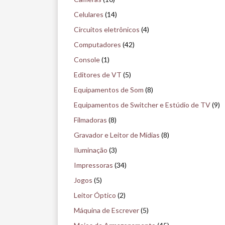
i
Celulares
(14)
s
Circuitos eletrônicos
(4)
e
Computadores
(42)
n
Console
(1)
o
Editores de VT
(5)
m
Equipamentos de Som
(8)
u
Equipamentos de Switcher e Estúdio de TV
(9)
s
Filmadoras
(8)
e
Gravador e Leitor de Mídias
(8)
u
Iluminação
(3)
Impressoras
(34)
Jogos
(5)
Leitor Óptico
(2)
Máquina de Escrever
(5)