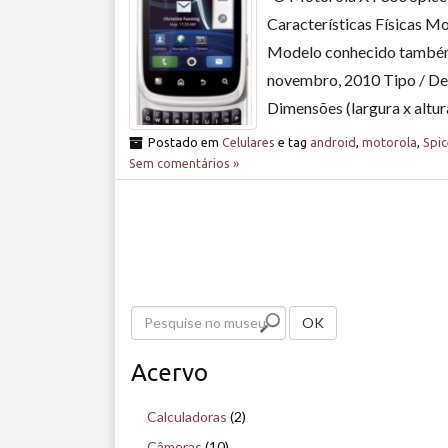
Características Físicas 
Modelo conhecido também
novembro, 2010 Tipo / Des
Dimensões (largura x altur
Postado em
Celulares
e tag
android
,
motorola
,
Spi
Sem comentários »
P
OK
e
Acervo
s
q
Calculadoras
(2)
u
Câmeras
(10)