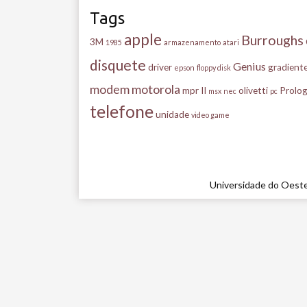
Tags
apple
Burroughs
3M
1985
armazenamento
atari
disquete
Genius
driver
gradient
epson
floppy disk
modem
motorola
mpr II
olivetti
Prolog
msx
nec
pc
telefone
unidade
video game
Universidade do Oeste